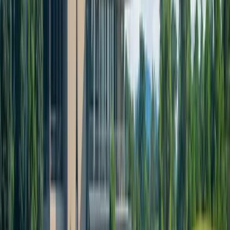
Nipaporn Chuethong
ปีที่แล้ว
สนามโอเค แฟร์เวย์และกรีนกลางๆไม่ถึงกับดีมาก แต่ออกแบบ
สนามได้ท้าทาย ตีสนุก คลับเฮ้าเก่านิดนึง ถ้ามองว่าราคาพัน
นิดๆไม่เกินนี้ก็รับได้
panya Oonwang
5 ปีที่แล้ว
ชีวิตไม่ได้ราบเรียบเสมอไป คลื่นในแฟร์เวย์เปรียบดั่งอุปสรรค
หาที่ยืนเรียบๆยากเช่นกันหากไดร์ทไม่ดี ไปครั้งแรกเครียด
ช่วงหลังๆชักสนุก กรีนมีหญ้าตายเป็นหย่อมๆ ต้องปรับปรุงสัก
นิดจะน่าเล่นขึ้นอีกเยอะ