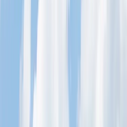
99
%
ปกคลุม
20
%
ฝน
4
ม./วิ.
SW
ลม
13
AQI
0
UV