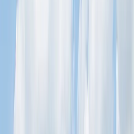
3
UV
ปิดทำการ
เหมาะมากสำหรับกอล์ฟ
26
°-
30
°
มีเมฆ
94
%
ปกคลุม
35
%
1.8
mm
5
ม./วิ.