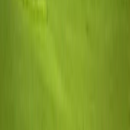
ภาพสลักพระพุทธรูปที่ใหญ่ที่สุดในโลก ซึ่งสามารถมองเห็นได้
จากทุกหลุม
4.6
฿
3,830
14 km
27
°
สนามกอล์ฟ ราชนาวี พลูตาหลวง
Par
144
·
36
holes
·
13,945
yds
ก่อตั้งเมื่อปี พ.ศ. 2512 เป็นหนึ่งในสนามกอล์ฟที่เก่าแก่ที่สุดของ
พัทยา มี 36 หลุม ตั้งอยู่รอบอ่างเก็บน้ำขนาดใหญ่ท่ามกลาง
ธรรมชาติอันเขียวชอุ่มที่เต็มไปด้วยสัตว์ป่า
4.2
฿
1,550
16 km