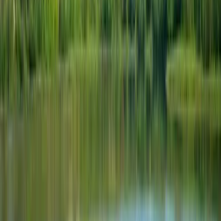
พร้อมวิวชนบทที่สวยงาม ห่างจาก Pattaya เพียง 40 นาที
4
฿
1,159
7 km
27
°
สนามกอล์ฟ ระยอง กรีน วัลเล่ย์ คันทรี คลับ
Par
72
·
18
holes
·
6,980
yds
สนามแข่งขันระดับแชมเปี้ยนชิพที่มีภูมิประเทศเป็นเนินเขา
ออกแบบโดย Peter Thomson โดดเด่นด้วยโขดหินธรรมชาติ
แฟร์เวย์ลาดเอียง และกรีนขนาดเล็กที่ท้าทายพร้อมความลาด
ชันที่คาดเดาได้ยาก
4.2
฿
1,359
7 km