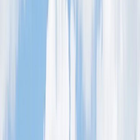
81 หมู่ 6 ต.บ้านฉาง ตำบลบ้านฉาง อำเภอบ้านฉาง ระยอง