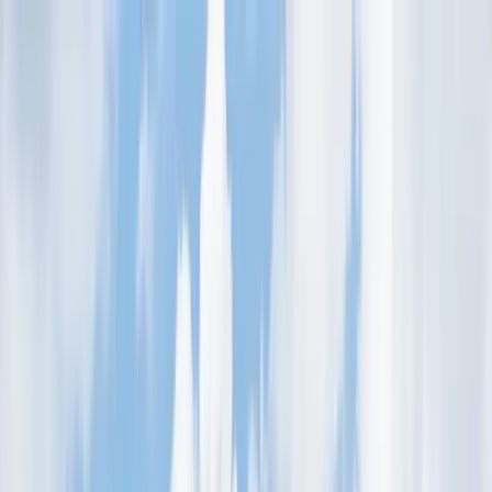
SawadeeGolf
สนามทั้งหมด
ใกล้ฉัน
สนามยอดเยี่ยม
คู่มือ
EN
TH
KR
JP
TH
หน้าแรก
Pattaya
สนามกอล์ฟ เอมเมอรัลด์ กอล์ฟ คลับ
Emerald Golf Club
สนามกอล์ฟ เอมเมอรัลด์ กอล์ฟ คลับ