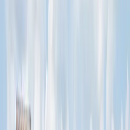
27
°-
31
°
มีเมฆบางส่วน
91
%
ปกคลุม
55
%
9.0
mm
5
ม./วิ.
68
AQI
2
UV
06:00-19:00