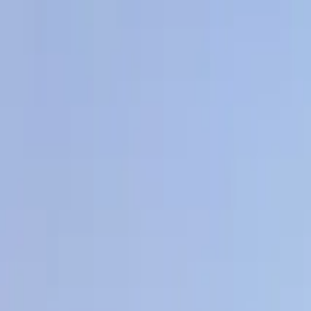
SawadeeGolf
สนามทั้งหมด
ใกล้ฉัน
สนามยอดเยี่ยม
คู่มือ
EN
TH
KR
JP
TH
หน้าแรก
Isan
สนามกอล์ฟเขื่อนอุบลรัตน์
Ubolratana Dam Golf Course
สนามกอล์ฟเขื่อนอุบลรัตน์