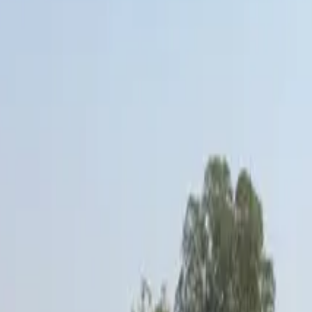
น 40250