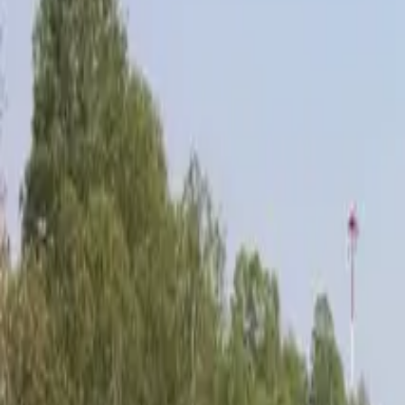
เขื่อนอุบลรัตน์ ตำบล เขื่อนอุบลรัตน์ อำเภอ อุบลรัตน์ ขอนแก่