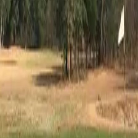
Golf Course